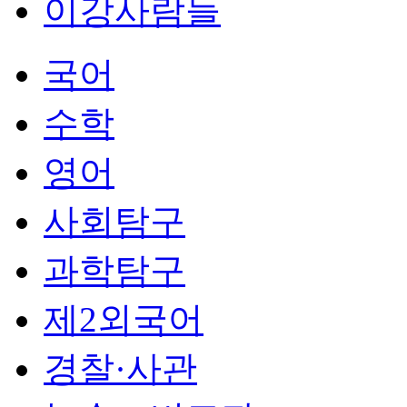
이강사람들
국어
수학
영어
사회탐구
과학탐구
제2외국어
경찰·사관