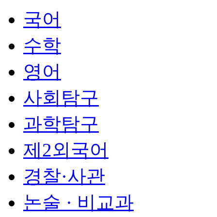
국어
수학
영어
사회탐구
과학탐구
제2외국어
경찰·사관
논술 · 비교과