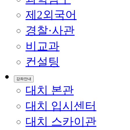
제2외국어
경찰·사관
비교과
컨설팅
강좌안내
대치 본관
대치 입시센터
대치 스카이관