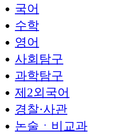
국어
수학
영어
사회탐구
과학탐구
제2외국어
경찰·사관
논술ㆍ비교과