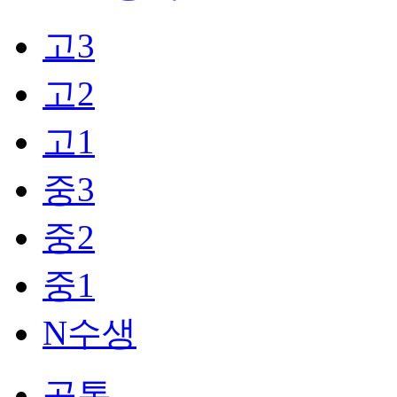
고3
고2
고1
중3
중2
중1
N수생
공통