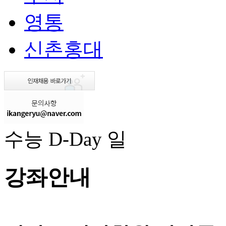
영통
신촌홍대
수능 D-Day
일
강좌안내