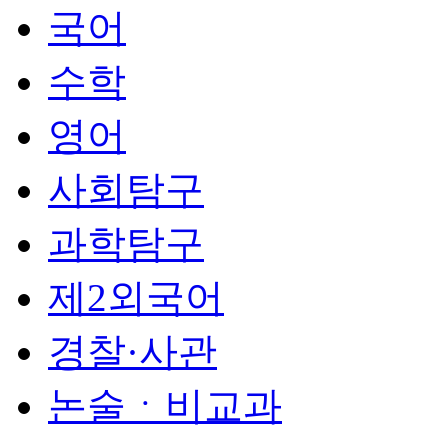
국어
수학
영어
사회탐구
과학탐구
제2외국어
경찰·사관
논술ㆍ비교과