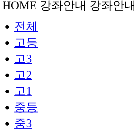
HOME
강좌안내
강좌안
전체
고등
고3
고2
고1
중등
중3