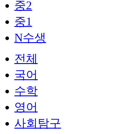
중2
중1
N수생
전체
국어
수학
영어
사회탐구