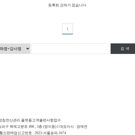
등록된 강좌가 없습니다.
1
검색
방침
전산관리 플랫폼
고객불편사항접수
파구 백제고분로 498 , 3층 (방이동) I 대표이사 : 양재연
 I 통신판매업신고번호 : 2023-서울송파-1674