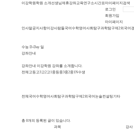
이강학원
학원 소개
선생님
제휴강좌
교육연구소
시간표
마이페이지
검색
로그인
회원가입
마이페이지
인사말
공지사항
이강사람들
국어
수학
영어
사회탐구
과학탐구
제2외국어
수능 D-Day
일
강좌안내
강좌안내
이강학원 강좌를 소개합니다.
전체
고등
고3
고2
고1
중등
중3
중2
중1
N수생
전체
국어
수학
영어
사회탐구
과학탐구
제2외국어
논술
컨설팅
기타
총
0
개의 등록된 글이 있습니다.
과목
강사