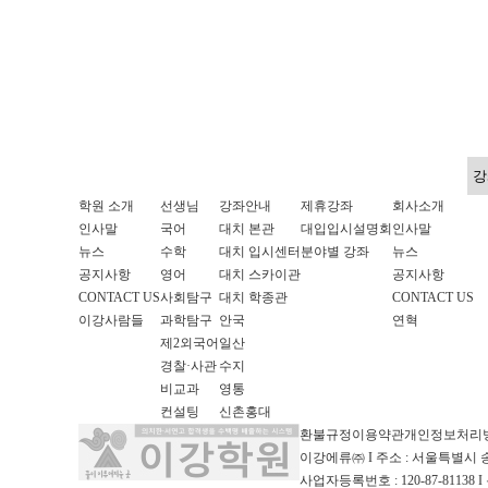
학원 소개
선생님
강좌안내
제휴강좌
회사소개
인사말
국어
대치 본관
대입입시설명회
인사말
뉴스
수학
대치 입시센터
분야별 강좌
뉴스
공지사항
영어
대치 스카이관
공지사항
CONTACT US
사회탐구
대치 학종관
CONTACT US
이강사람들
과학탐구
안국
연혁
제2외국어
일산
경찰·사관
수지
비교과
영통
컨설팅
신촌홍대
환불규정
이용약관
개인정보처리
이강에류㈜ I 주소 : 서울특별시 송
사업자등록번호 : 120-87-81138