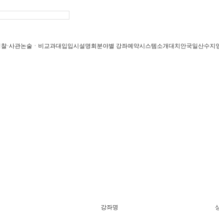
경찰·사관
논술ㆍ비교과
대입입시설명회
분야별 강좌
예약시스템
소개
대치
안국
일산
수지
강좌명